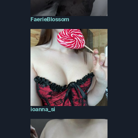
FaerieBlossom
ioanna_si