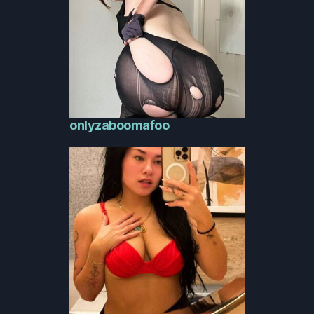
onlyzaboomafoo