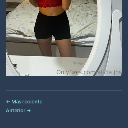
←
Más reciente
Anterior
→