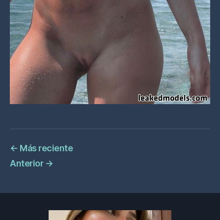
←
Más reciente
Anterior
→