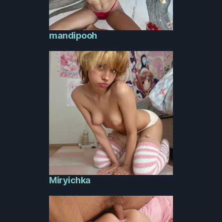
mandipooh
Miryichka