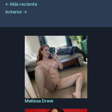
←
Más reciente
Anterior
→
Melissa Drew