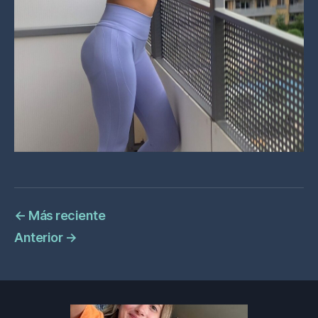
←
Más reciente
Anterior
→