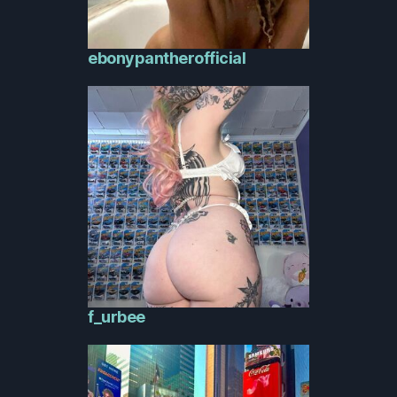
ebonypantherofficial
f_urbee