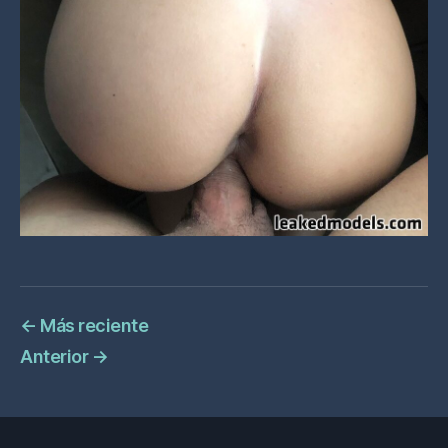
←
Más reciente
Anterior
→