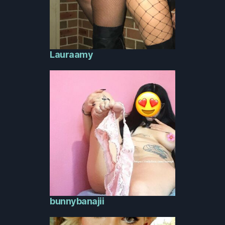
Lauraamy
bunnybanajii