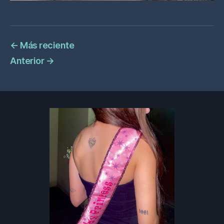
←
Más reciente
Anterior
→