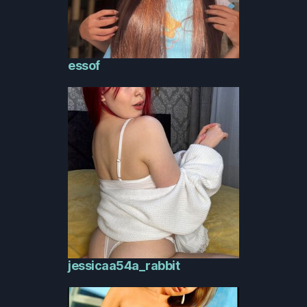
essof
jessicaa54a_rabbit