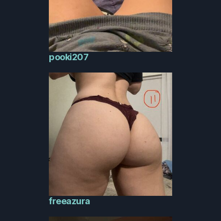
pooki207
freeazura