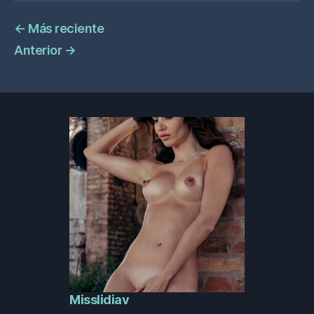
←
Más reciente
Anterior
→
Misslidiav