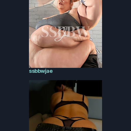
ssbbwjae