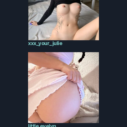
xxx_your_julie
little.evelyn