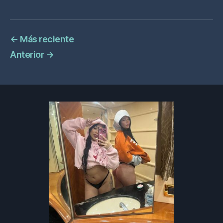
←
Más reciente
Anterior
→