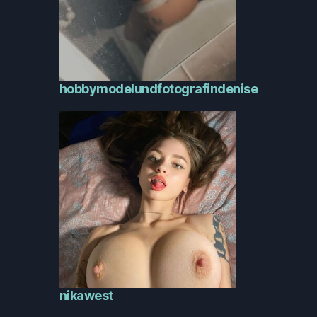
hobbymodelundfotografindenise
nikawest