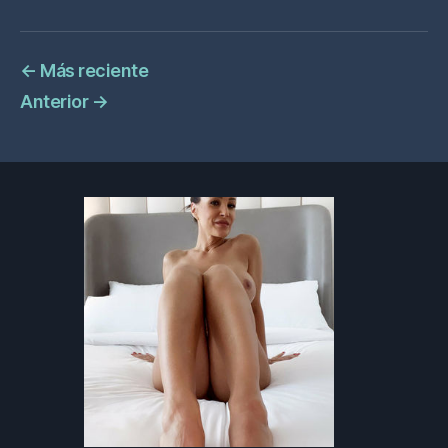
←
Más reciente
Anterior
→