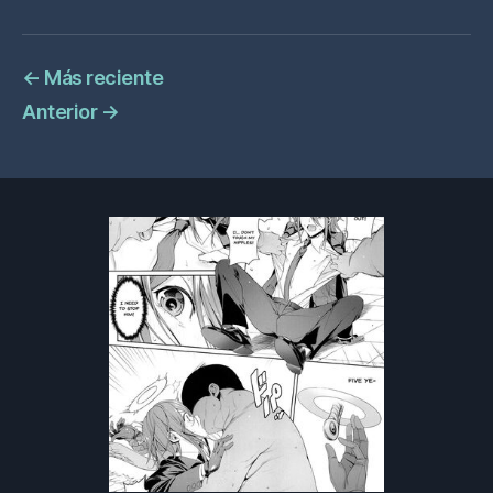
←
Más reciente
Anterior
→