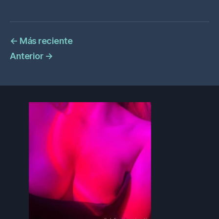
←
Más reciente
Anterior
→