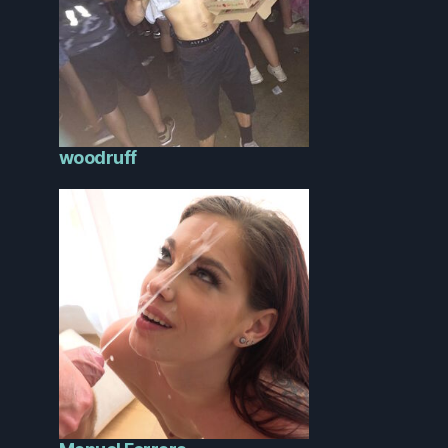
woodruff