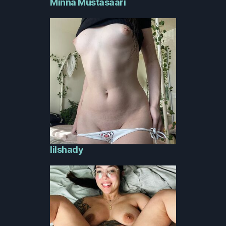
Minna Mustasaari
lilshady