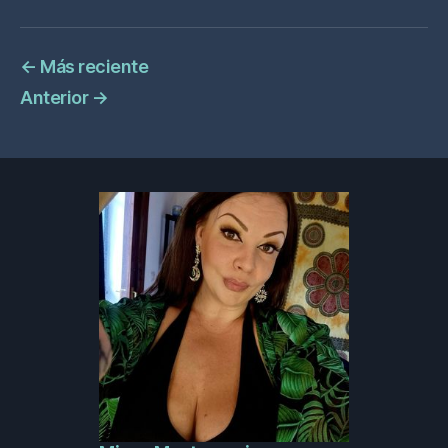
←
Más reciente
Anterior
→