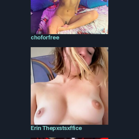
choforfree
Erin Thepxstsxffice