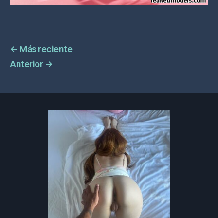
←
Más reciente
Anterior
→