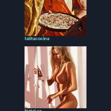
talitacocina
NataLya