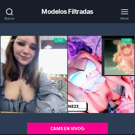
Modelos Filtradas
Buscar
Menú
CAMS EN VIVO💦