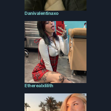
Danivalentinaxo
Etherealxlilith