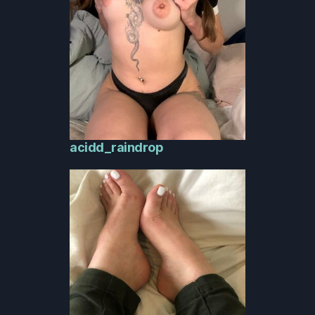
acidd_raindrop