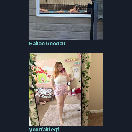
Bailee Goodell
yourfairiegf