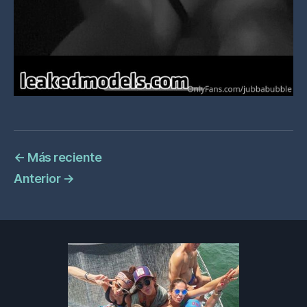
←
Más reciente
Anterior
→