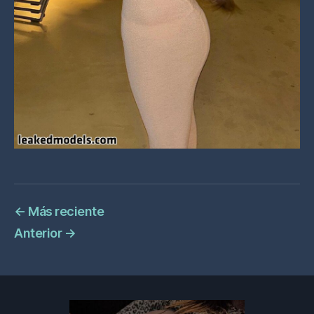
←
Más reciente
Anterior
→