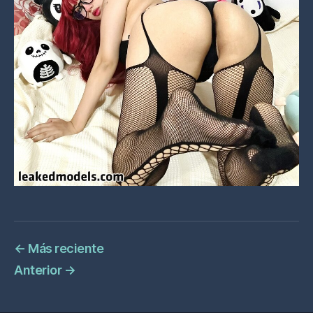
←
Más reciente
Anterior
→