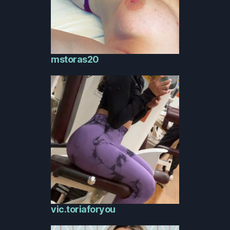
mstoras20
vic.toriaforyou