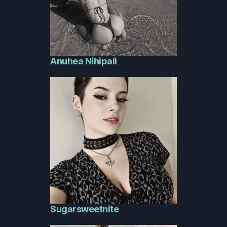
Anuhea Nihipali
Sugarsweetnite