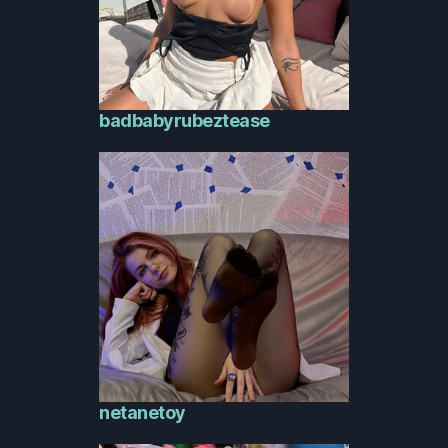
badbabyrubeztease
netanetoy