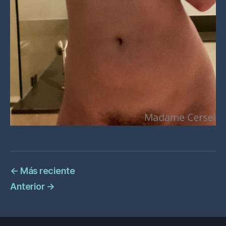
←
Más reciente
Anterior
→