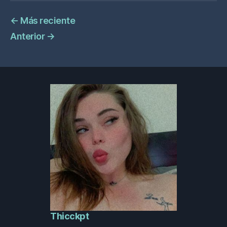
←
Más reciente
Anterior
→
Thicckpt