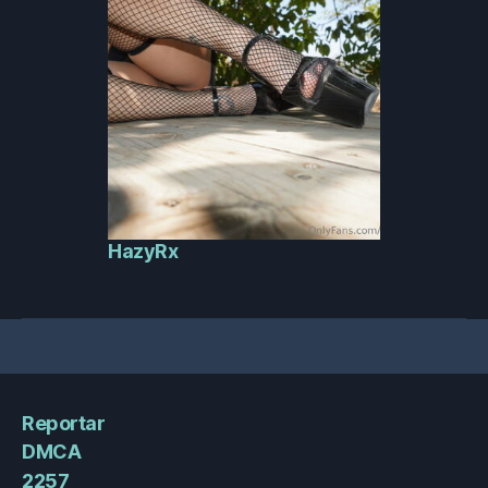
HazyRx
Reportar
DMCA
2257