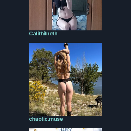
Calithilneth
chaotic.muse