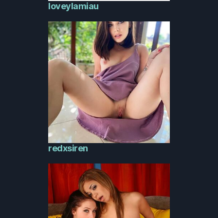
loveylamiau
redxsiren