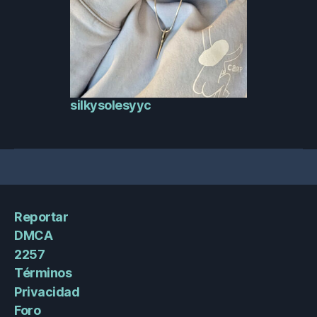
silkysolesyyc
Reportar
DMCA
2257
Términos
Privacidad
Foro