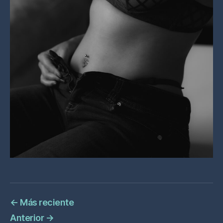
←
Más reciente
Anterior
→