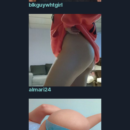
blkguywhtgirl
almari24