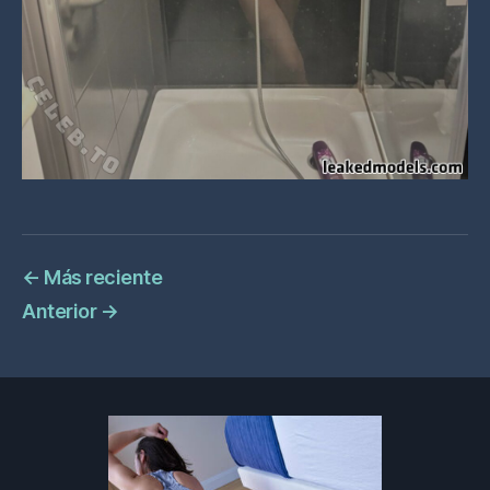
←
Más reciente
Anterior
→