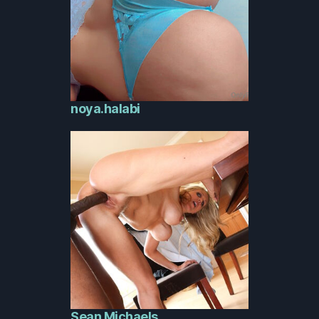
noya.halabi
Sean Michaels