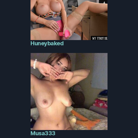
Huneybaked
Musa333