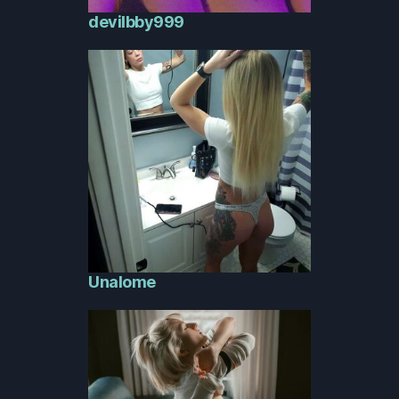
devilbby999
Unalome