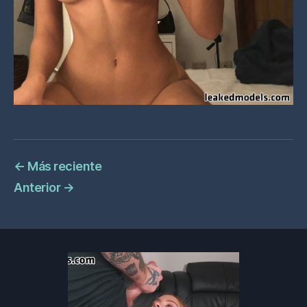
←
Más reciente
Anterior
→