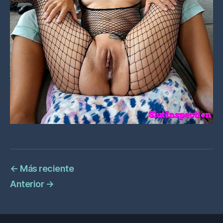
←
Más reciente
Anterior
→