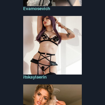
Evamosevich
itskaylaerin