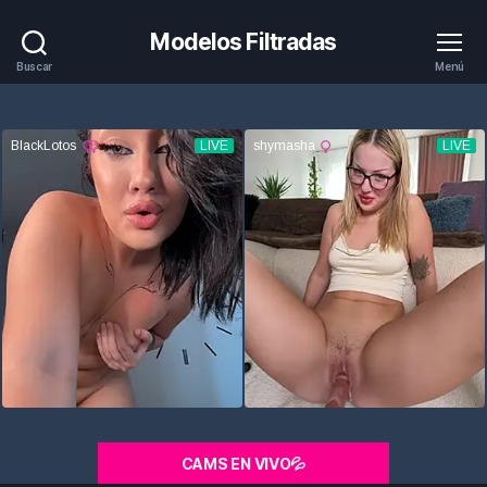
Modelos Filtradas
Buscar
Menú
CAMS EN VIVO💦