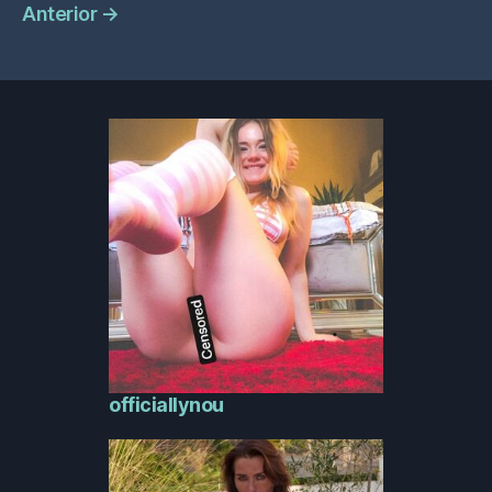
Anterior
→
officiallynou