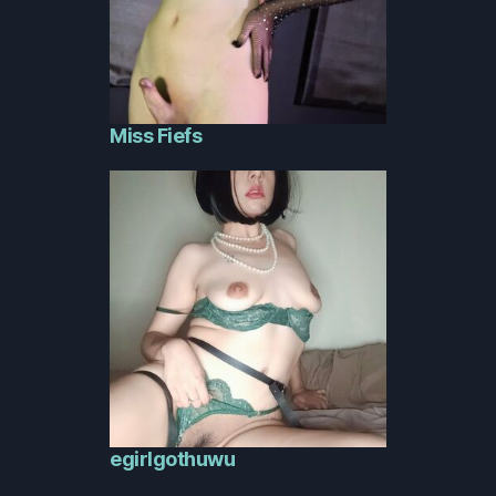
Miss Fiefs
egirlgothuwu