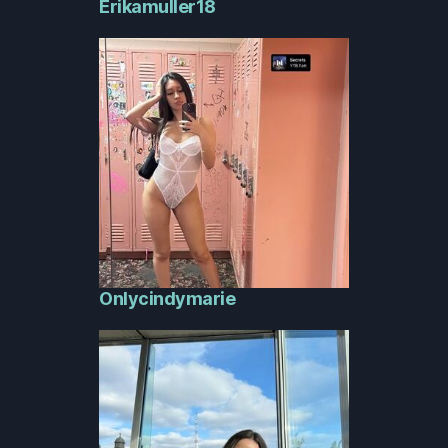
Erikamuller18
Onlycindymarie