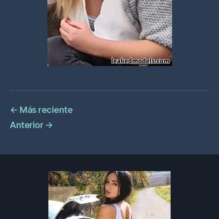
←
Más reciente
Anterior
→