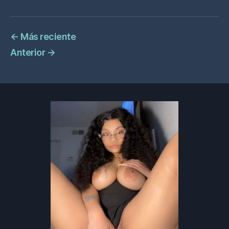
←
Más reciente
Anterior
→