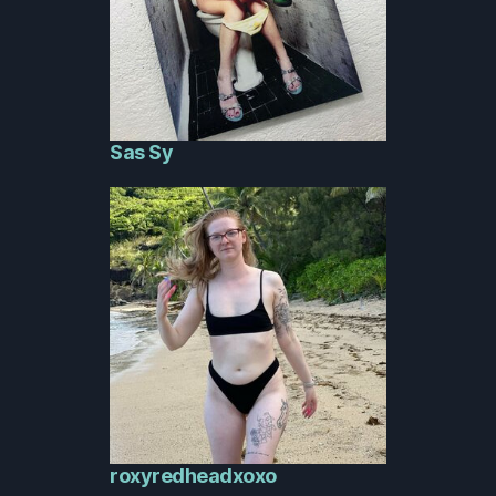
Sas Sy
roxyredheadxoxo