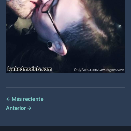
←
Más reciente
Anterior
→