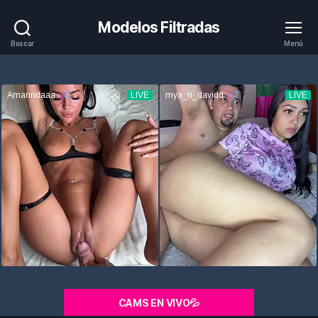
Modelos Filtradas
Buscar
Menú
CAMS EN VIVO💦