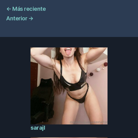
←
Más reciente
Anterior
→
sarajl