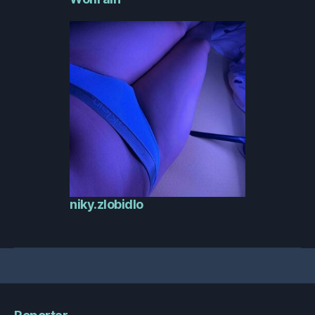
niky.zlobidlo