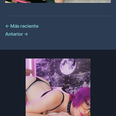
←
Más reciente
Anterior
→