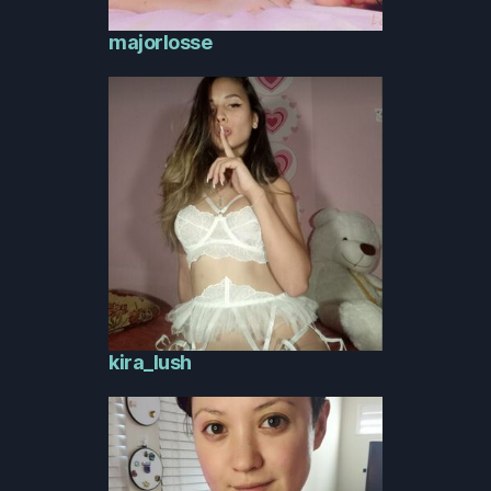
majorlosse
kira_lush