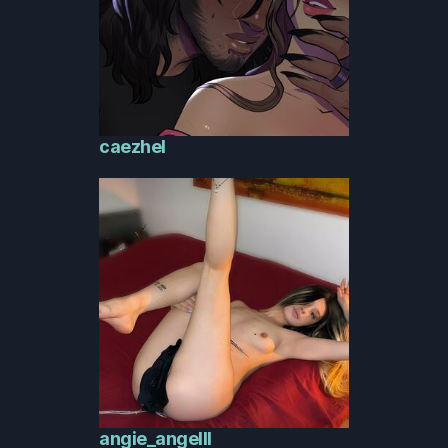
caezhel
angie_angelll