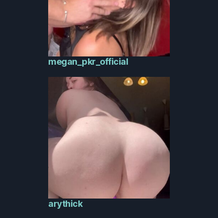
megan_pkr_official
arythick