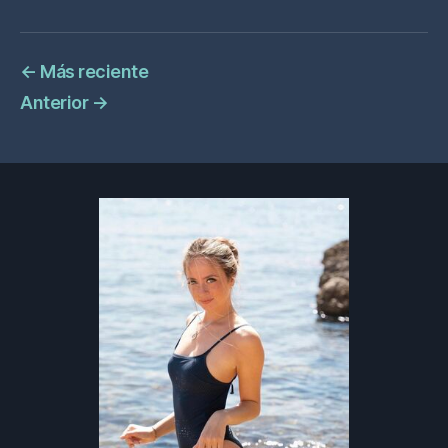
←
Más reciente
Anterior
→