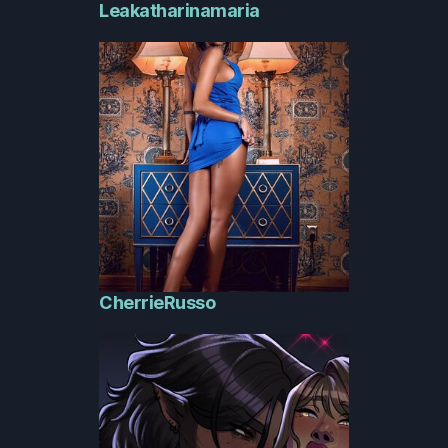
Leakatharinamaria
CherrieRusso