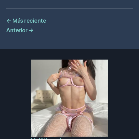
←
Más reciente
Anterior
→