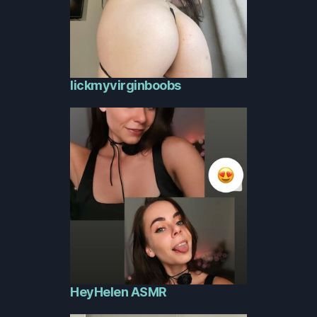
lickmyvirginboobs
HeyHelen ASMR