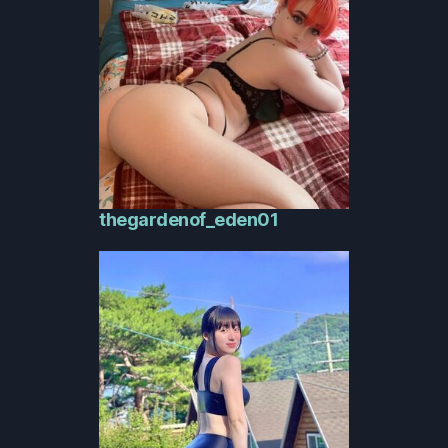
thegardenof_eden01