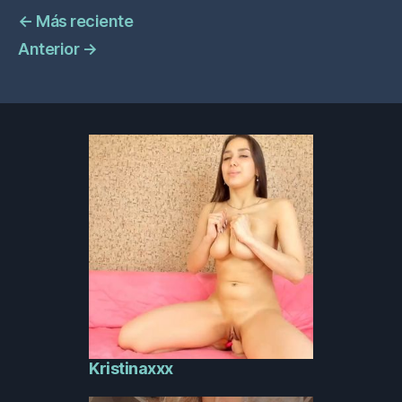
←
Más reciente
Anterior
→
Kristinaxxx