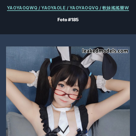
Categorías
YAOYAOQWQ / YAOYAOLE / YAOYAOQVQ / 軟妹搖搖樂W
Foto #185