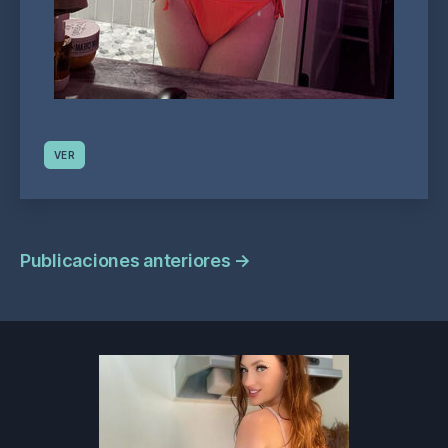
VER
Navegación
Publicaciones anteriores
→
de
publicaciones