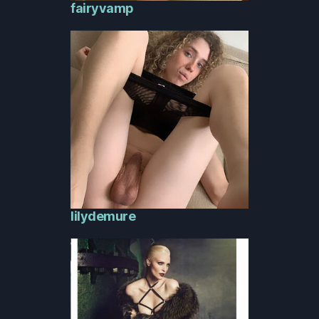
fairyvamp
lilydemure