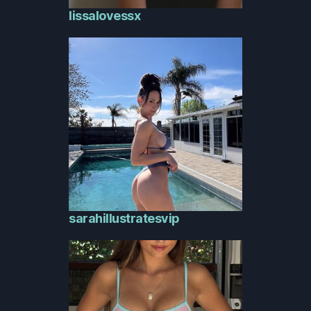
lissalovessx
sarahillustratesvip