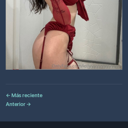
←
Más reciente
Anterior
→