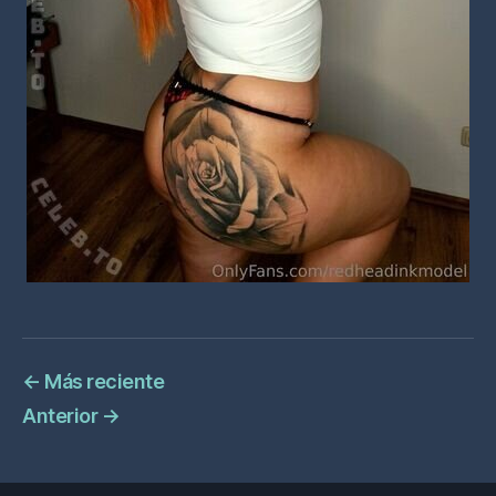
←
Más reciente
Anterior
→