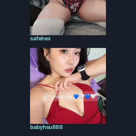
safehex
babyhsu888