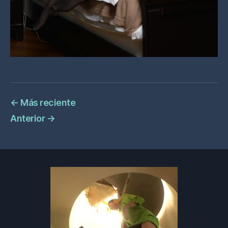
←
Más reciente
Anterior
→