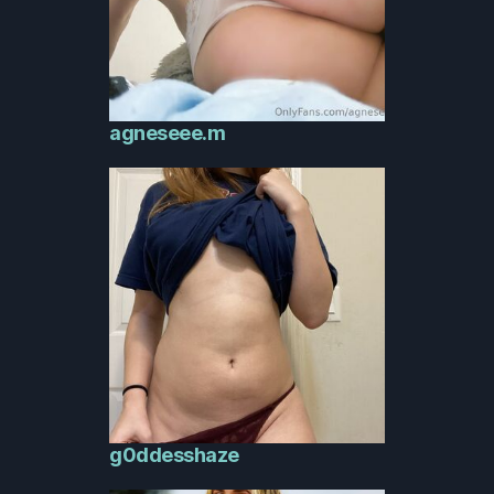
agneseee.m
g0ddesshaze