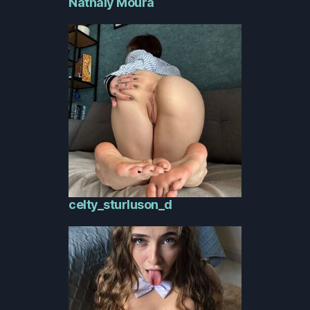
Nathaly Moura
celty_sturluson_d