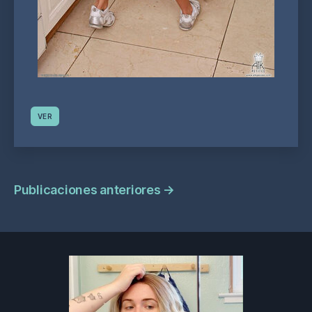
VER
Navegación
Publicaciones anteriores
→
de
publicaciones