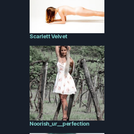
Scarlett Velvet
Noorish_ur__perfection