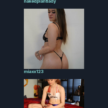
nakedplantlady
miaxx123