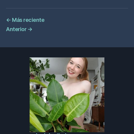
←
Más reciente
Anterior
→