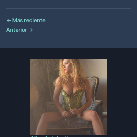
←
Más reciente
Anterior
→