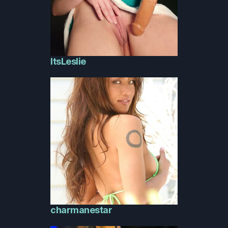
ItsLeslie
charmanestar