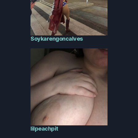
Soykarengoncalves
lilpeachpit