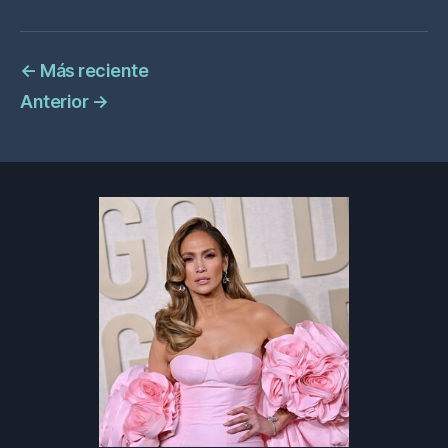
←
Más reciente
Anterior
→